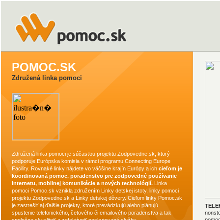
POMOC.SK
Združená linka pomoci
Združená linka pomoci je súčasťou projektu Zodpovedne.sk, ktorý
podporuje Európska komisia v rámci programu Connecting Europe
Facility. Rovnaké linky nájdete vo väčšine krajín Európy a ich
cieľom je
koordinovaná pomoc, poradenstvo pre zodpovedné používanie
internetu, mobilnej komunikácie a nových technológií.
Linka
pomoci Pomoc.sk vznikla združením Linky detskej istoty, linky pomoci
projektu Zodpovedne.sk a Linky detskej dôvery. Cieľom linky Pomoc.sk
je zastrešiť aj ďalšie projekty, ktoré prevádzkujú alebo plánujú
TELE
spustenie telefonického, četového či emailového poradenstva a tak
nonsto
pomoc