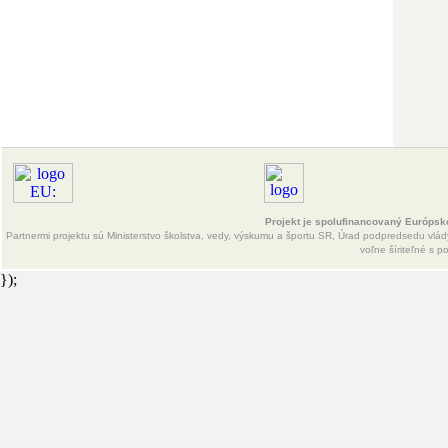
deťmi a mládežou a približne 360 000 školákov po celom Slovensku.
Naše vzdelávacie programy sú akreditované Ministerstvom školstva,
vedy, výskumu a športu SR pod číslom AKPSM/0034/2013/1/78 a boli
ocenené mnohými cenami vrátane cenou INSAFE za inovatívny prístup
v oblasti prevencie, čo nás radí medzi najlepšie vzdelávania v
Európskej únii.
Pre ďalšie informácie nás neváhajte kontaktovať na miro@drobny.sk
alebo telefonicky 0948 201015.
Projekt je spolufinancovaný Európsk
Partnermi projektu sú Ministerstvo školstva, vedy, výskumu a športu SR, Úrad podpredsedu vlády
voľne šíriteľné s 
});