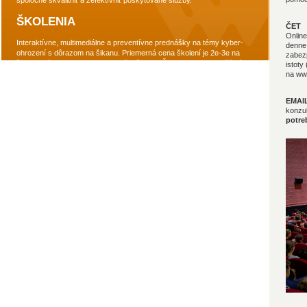
spoločne skvalitniť a zefektívniť poskytované služby.
ŠKOLENIA
ČET
Online
Interaktívne, multimediálne a preventívne prednášky na témy kyber-
denne
ohrození s dôrazom na šikanu. Priemerná cena školení je 2e-3e na
zabezp
žiaka v závislosti od miesta a počtu žiakov. Školenia sa uskutočňujú v
istoty
miestnej sále alebo priamo v škole. Dĺžka základnej aktivity je 1,5
na
www
hodiny/2 vyučovacie hodiny, rozšírená verzia trvá 2-3 hodiny/4-6
vyuč.hodín). Za jeden deň je možné realizovať aj viac prednášok
EMAI
(napríklad: 1.-2.vyuč.hodina/4-5.ročník ŽŠ alebo 1.ročník SŠ,
konzu
3.-4.vyuč.hodina/6-7.ročník alebo 2.ročník SŠ, 5.-6.hodina/8-9.ročník
potr
alebo 3.ročník SŠ). Vieme sa flexibilne prispôsobiť požiadavkách školy.
Prednášky pokrývajú rôzne témy vrátane kyberšikanovania,
sebapoškodzovania, online násilia/hejtovania, online sexuálneho
vydierania, groomingu, rasizmu, xenofóbii, neofašizmu, sociálnej
nerovnosti, ochrany osobných údajov, úcty k životu a mnohé ďalšie.
Hlavný prednášajúci je Ing. Miro Drobný, ktorý sa venuje práce s
emóciou, oblasti prevencie, detskej a filmovej tvorbe. Za svoje projekty
získal viac ako 40 ocenení doma a v zahraničí. Najúspešnejším
audiovizuálnym projektom, kde je podpísaný ako režisér, scenárista a
producent sú celovečerné filmy Kto je ďalší?, Rytmus Sídliskový sen a
animovaný seriál Ovce.sk. Je autorom projektov Zodpovedne.sk,
Kybersikanovanie.sk, Nehejtuj.sk, Noproblemos.sk, Matfilipa.sk,
Pomoc.sk, Stopline.sk, Nezavislost.sk, Bezinternetu.sk, legislatívnych
návrhov, výskumov, prednáškových cyklov a kníh so zameraním na
deti a mládež.
Od roku 2007 uskutočňujeme vzdelávacie aktivity zamerané na
ochranu detí a mládeže pred rizikami digitálneho priestoru. V priebehu
18 rokov sme preškolili viac ako 50 000 pracovníkov v oblasti práce s